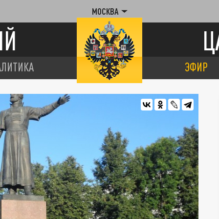
МОСКВА
ИЙ
Ц
АЛИТИКА
ЭФИР