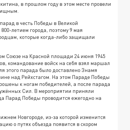
икитина, в прошлом году в этом месте провели
лищным.
 парад в честь Победы в Великой
 800-летием города, поэтому 9 мая
родцам, которые когда-либо защищали
м Союзе на Красной площади 24 июня 1945
ов, командование войск на себя взял маршал
ля этого парада было доставлено Знамя
лине над Рейхстагом. На этом Параде Победы
ошены к ногам победителей, а после парада
ружённых Сил. В мероприятии приняли
года Парад Победы проводится ежегодно на
ижнем Новгороде, из-за которой изменится
цию о путях объезда появится в скором