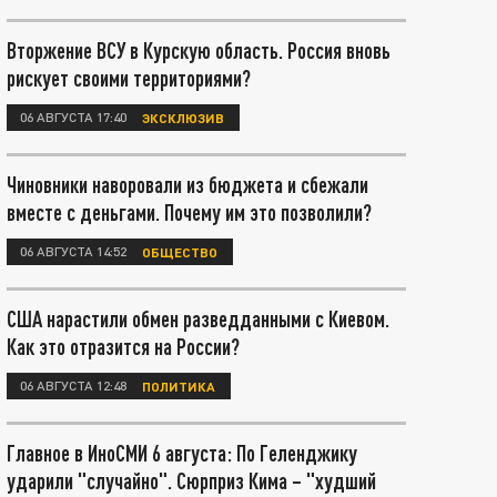
Вторжение ВСУ в Курскую область. Россия вновь
рискует своими территориями?
06 АВГУСТА 17:40
ЭКСКЛЮЗИВ
Чиновники наворовали из бюджета и сбежали
вместе с деньгами. Почему им это позволили?
06 АВГУСТА 14:52
ОБЩЕСТВО
США нарастили обмен разведданными с Киевом.
Как это отразится на России?
06 АВГУСТА 12:48
ПОЛИТИКА
Главное в ИноСМИ 6 августа: По Геленджику
ударили "случайно". Сюрприз Кима – "худший