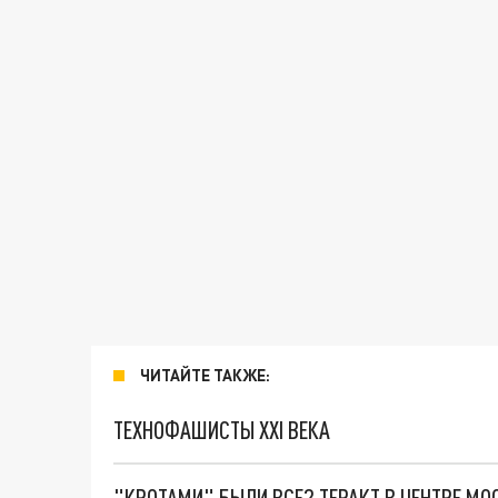
ЧИТАЙТЕ ТАКЖЕ:
ТЕХНОФАШИСТЫ XXI ВЕКА
"КРОТАМИ" БЫЛИ ВСЕ? ТЕРАКТ В ЦЕНТРЕ М