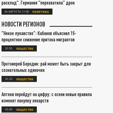
расклад". Германия "перехватила" дрон
06 АВГУСТА 11:00
ПОЛИТИКА
НОВОСТИ РЕГИОНОВ
"Некое лукавство": Кабанов объяснил 15-
процентное снижение притока мигрантов
01:53
ОБЩЕСТВО
Протоиерей Бородин: рай может быть закрыт для
сознательных одиночек
01:23
ОБЩЕСТВО
Аптеки перейдут на цифру: с осени новые правила
изменят покупку лекарств
01:09
ОБЩЕСТВО