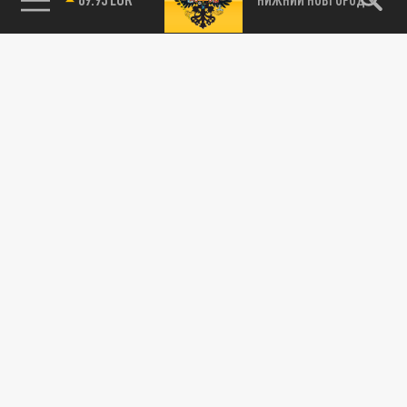
115093, г. Москва, переулок Партийный,
д.1, к.57, стр.3, эт.1, пом.I, ком.45
Тел.:
+7 (495) 374-77-73
info@tsargrad.tv
Адрес для пресс-релизов
press@tsargrad.tv
Средство массовой информации сетевое издание