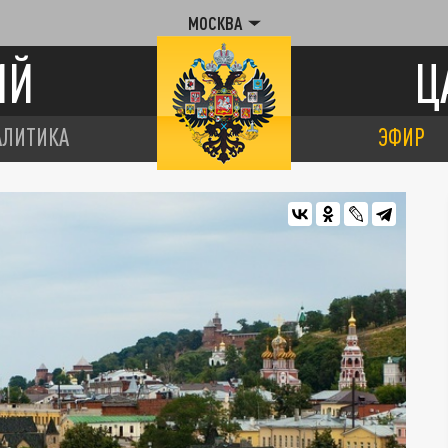
МОСКВА
ИЙ
Ц
АЛИТИКА
ЭФИР