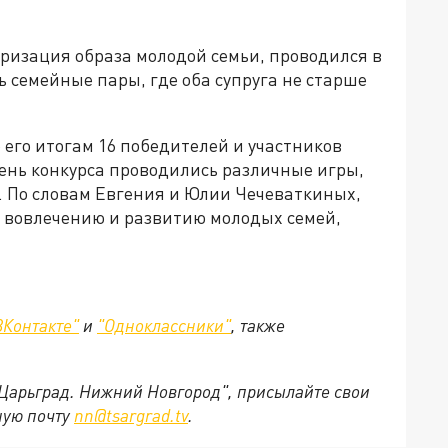
яризация образа молодой семьи, проводился в
ь семейные пары, где оба супруга не старше
 его итогам 16 победителей и участников
нь конкурса проводились различные игры,
. По словам Евгения и Юлии Чечеваткиных,
 вовлечению и развитию молодых семей,
ВКонтакте"
и
"Одноклассники"
,
также
"Царьград. Нижний Новгород", присылайте свои
ную почту
nn@tsargrad.tv
.