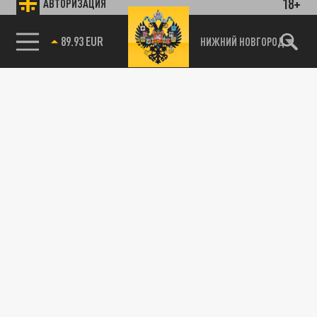
18+
АВТОРИЗАЦИЯ
89.93 EUR
НИЖНИЙ НОВГОРОД
115093, г. Москва, переулок Партийный,
д.1, к.57, стр.3, эт.1, пом.I, ком.45
Тел.:
+7 (495) 374-77-73
info@tsargrad.tv