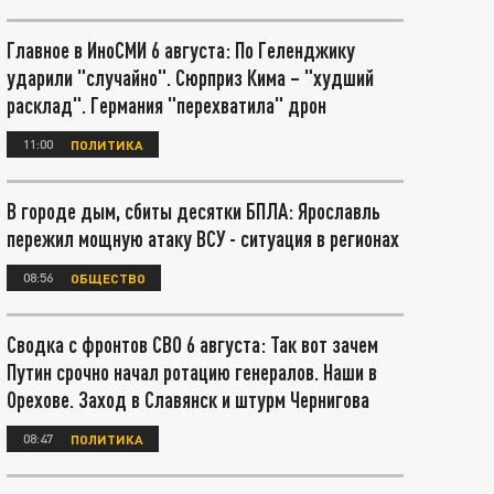
Главное в ИноСМИ 6 августа: По Геленджику
ударили "случайно". Сюрприз Кима – "худший
расклад". Германия "перехватила" дрон
11:00
ПОЛИТИКА
В городе дым, сбиты десятки БПЛА: Ярославль
пережил мощную атаку ВСУ - ситуация в регионах
08:56
ОБЩЕСТВО
Сводка с фронтов СВО 6 августа: Так вот зачем
Путин срочно начал ротацию генералов. Наши в
Орехове. Заход в Славянск и штурм Чернигова
08:47
ПОЛИТИКА