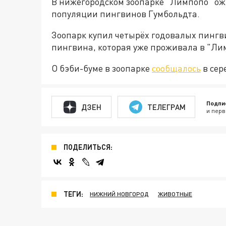
В нижегородском зоопарке "Лимпопо" о
популяции пингвинов Гумбольдта.
Зоопарк купил четырёх годовалых пингви
пингвина, которая уже проживала в "Лим
О бэби-буме в зоопарке
сообщалось
в сер
Подпи
ДЗЕН
ТЕЛЕГРАМ
и перв
ПОДЕЛИТЬСЯ:
ТЕГИ:
НИЖНИЙ НОВГОРОД
ЖИВОТНЫЕ