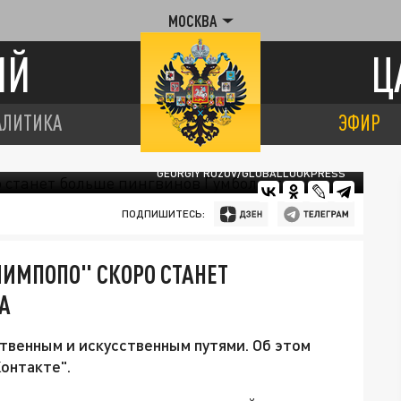
МОСКВА
ИЙ
Ц
АЛИТИКА
ЭФИР
GEORGIY ROZOV/GLOBALLOOKPRESS
ПОДПИШИТЕСЬ:
ИМПОПО" СКОРО СТАНЕТ
А
ственным и искусственным путями. Об этом
онтакте".