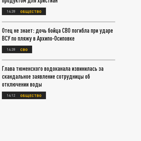
продуктом для христиан
14:28
ОБЩЕСТВО
Отец не знает: дочь бойца СВО погибла при ударе
ВСУ по пляжу в Архипо-Осиповке
14:28
СВО
Глава тюменского водоканала извинилась за
скандальное заявление сотрудницы об
отключении воды
14:12
ОБЩЕСТВО