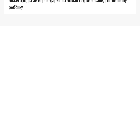
Нижегородский мэр подарит на Новый год велосипед 10-летнему
ребёнку