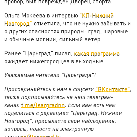
пробор, был повреждён Дворец спорта.
Ольга Мокеева в интервью
"КП-Нижний
Новгород"
отметила, что не нужно забывать и
о других опасностях природы: град, шаровые
и обычные молнии, сильный ветер.
Ранее "Царьград" писал,
какая программа
ожидает нижегородцев в выходные.
Уважаемые читатели "Царьграда"!
Присоединяйтесь к нам в соцсети
"ВКонтакте"
,
также подписывайтесь на наш телеграм-
канал
t.me/tsargradnn
. Если вам есть чем
поделиться с редакцией "Царьград. Нижний
Новгород", присылайте свои наблюдения,
вопросы, новости на электронную
почту
nn@tsargrad.tv
.