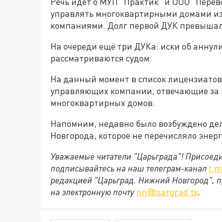
Речь идёт о МУП "Практик" и ООО "Пере
управлять многоквартирными домами из
компаниями. Долг первой ДУК превышал 3
На очереди ещё три ДУКа: иски об аннул
рассматриваются судом.
На данный момент в список лицензиатов
управляющих компании, отвечающие за 
многоквартирных домов.
Напомним, недавно было возбуждено де
Новгорода, которое не перечисляло энер
Уважаемые читатели "Царьграда"!
Присоеди
подписывайтесь на наш телеграм-канал
t.m
редакцией "Царьград. Нижний Новгород", п
на электронную почту
nn@tsargrad.tv
.