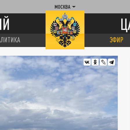
МОСКВА
ИЙ
Ц
АЛИТИКА
ЭФИР