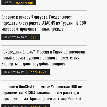
08:00
ЭКСКЛЮЗИВ
Главное к вечеру 9 августа. Госдеп хочет
передать Киеву ракеты ATACMS из Турции. На СВО
массово отправляют "новых граждан"
09 АВГУСТА 20:45
СВО
"Очередная блажь": Россия и Сирия согласовали
новый формат русского военного присутствия.
Эксперты задают неудобные вопросы
09 АВГУСТА 19:19
ПОЛИТИКА
Главное в ИноСМИ 9 августа: Украинская ПВО не
справляется. В США заканчиваются ракеты, в
Германии — газ. Британцы пугают мир Россией
09 АВГУСТА 11:00
ПОЛИТИКА