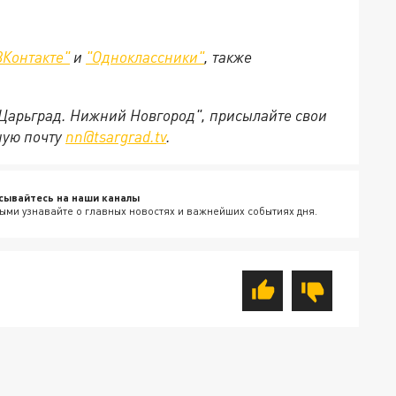
ВКонтакте"
и
"Одноклассники"
,
также
"Царьград. Нижний Новгород", присылайте свои
ную почту
nn@tsargrad.tv
.
сывайтесь на наши каналы
ыми узнавайте о главных новостях и важнейших событиях дня.