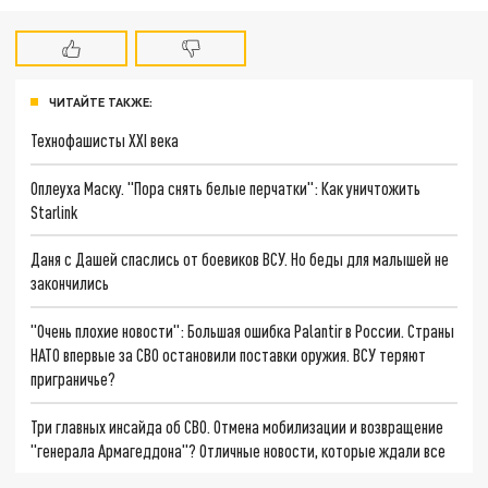
ЧИТАЙТЕ ТАКЖЕ:
Технофашисты XXI века
Оплеуха Маску. "Пора снять белые перчатки": Как уничтожить
Starlink
Даня с Дашей спаслись от боевиков ВСУ. Но беды для малышей не
закончились
"Очень плохие новости": Большая ошибка Palantir в России. Страны
НАТО впервые за СВО остановили поставки оружия. ВСУ теряют
приграничье?
Три главных инсайда об СВО. Отмена мобилизации и возвращение
"генерала Армагеддона"? Отличные новости, которые ждали все