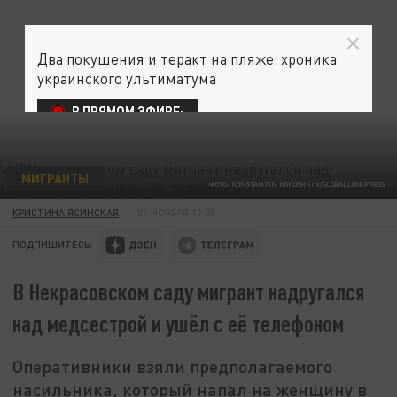
Два покушения и теракт на пляже: хроника
украинского ультиматума
В ПРЯМОМ ЭФИРЕ:
МИГРАНТЫ
ФОТО: KONSTANTIN KOKOSHKIN/GLOBALLOOKPRESS
КРИСТИНА ЯСИНСКАЯ
01 НОЯБРЯ 13:28
ПОДПИШИТЕСЬ:
В Некрасовском саду мигрант надругался
над медсестрой и ушёл с её телефоном
Оперативники взяли предполагаемого
насильника, который напал на женщину в