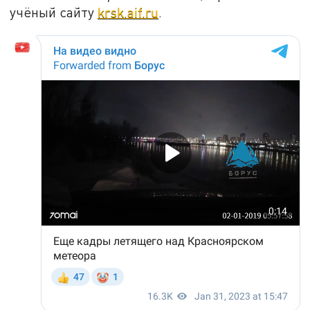
учёный сайту
krsk.aif.ru
.