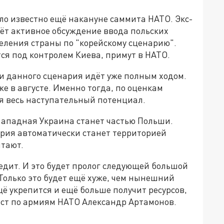
ало известно ещё накануне саммита НАТО. Экс-
дёт активное обсуждение ввода польских
еления страны по "корейскому сценарию".
ется под контролем Киева, примут в НАТО.
и данного сценария идёт уже полным ходом.
е в августе. Именно тогда, по оценкам
ся весь наступательный потенциал.
Западная Украина станет частью Польши.
ория автоматически станет территорией
чтают.
бедит. И это будет пролог следующей большой
. Только это будет ещё хуже, чем нынешний
щё укрепится и ещё больше получит ресурсов,
ст по армиям НАТО Александр Артамонов.