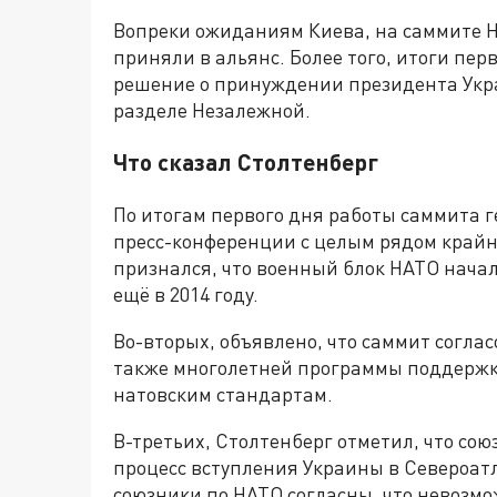
Вопреки ожиданиям Киева, на саммите НА
приняли в альянс. Более того, итоги пер
решение о принуждении президента Укра
разделе Незалежной.
Что сказал Столтенберг
По итогам первого дня работы саммита 
пресс-конференции с целым рядом крайн
признался, что военный блок НАТО начал
ещё в 2014 году.
Во-вторых, объявлено, что саммит согла
также многолетней программы поддержки
натовским стандартам.
В-третьих, Столтенберг отметил, что со
процесс вступления Украины в Североатл
союзники по НАТО согласны, что невозм