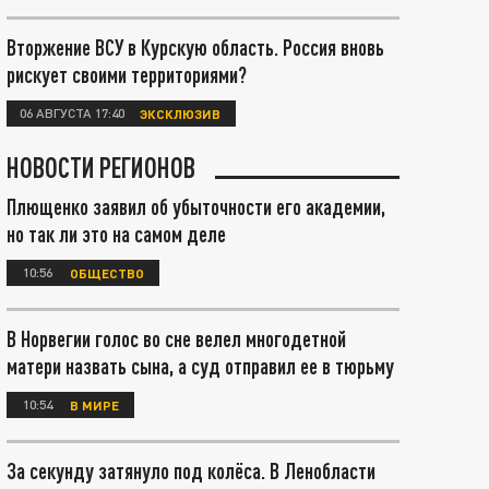
Вторжение ВСУ в Курскую область. Россия вновь
рискует своими территориями?
06 АВГУСТА 17:40
ЭКСКЛЮЗИВ
НОВОСТИ РЕГИОНОВ
Плющенко заявил об убыточности его академии,
но так ли это на самом деле
10:56
ОБЩЕСТВО
В Норвегии голос во сне велел многодетной
матери назвать сына, а суд отправил ее в тюрьму
10:54
В МИРЕ
За секунду затянуло под колёса. В Ленобласти