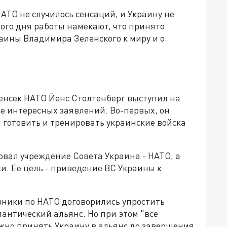
ТО не случилось сенсаций, и Украину не
вого дня работы намекают, что принято
ины Владимира Зеленского к миру и о
генсек НАТО Йенс Столтенберг выступил на
е интересных заявлений. Во-первых, он
 готовить и тренировать украинские войска
совал учреждение Совета Украина - НАТО, а
. Её цель - приведение ВС Украины к
юзники по НАТО договорились упростить
антический альянс. Но при этом "все
ожно принять Украину в альянс до завершения