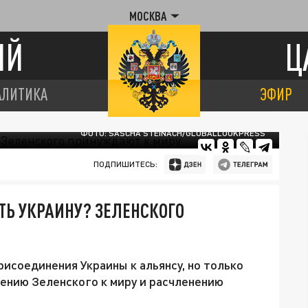
МОСКВА
ИЙ
Ц
АЛИТИКА
ЭФИР
ФОТО: SASCHA STEINACH/GLOBALLOOKPRESS
ПОДПИШИТЕСЬ:
ТЬ УКРАИНУ? ЗЕЛЕНСКОГО
исоединения Украины к альянсу, но только
дению Зеленского к миру и расчленению