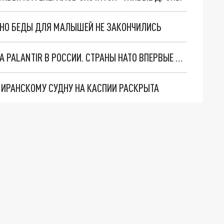
. НО БЕДЫ ДЛЯ МАЛЫШЕЙ НЕ ЗАКОНЧИЛИСЬ
"ОЧЕНЬ ПЛОХИЕ НОВОСТИ": БОЛЬШАЯ ОШИБКА PALANTIR В РОССИИ. СТРАНЫ НАТО ВПЕРВЫЕ ЗА СВО ОСТАНОВИЛИ ПОСТАВКИ ОРУЖИЯ. ВСУ ТЕРЯЮТ ПРИГРАНИЧЬЕ?
О ИРАНСКОМУ СУДНУ НА КАСПИИ РАСКРЫТА