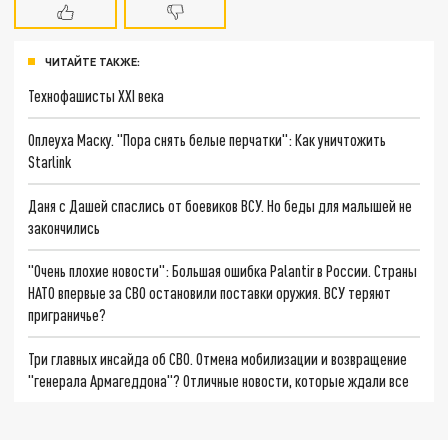
ЧИТАЙТЕ ТАКЖЕ:
Технофашисты XXI века
Оплеуха Маску. "Пора снять белые перчатки": Как уничтожить
Starlink
Даня с Дашей спаслись от боевиков ВСУ. Но беды для малышей не
закончились
"Очень плохие новости": Большая ошибка Palantir в России. Страны
НАТО впервые за СВО остановили поставки оружия. ВСУ теряют
приграничье?
Три главных инсайда об СВО. Отмена мобилизации и возвращение
"генерала Армагеддона"? Отличные новости, которые ждали все