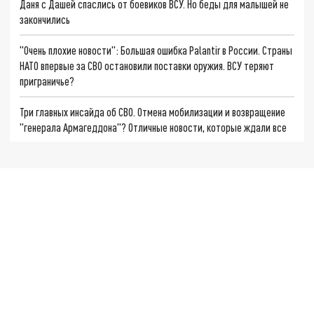
Даня с Дашей спаслись от боевиков ВСУ. Но беды для малышей не
закончились
"Очень плохие новости": Большая ошибка Palantir в России. Страны
НАТО впервые за СВО остановили поставки оружия. ВСУ теряют
приграничье?
Три главных инсайда об СВО. Отмена мобилизации и возвращение
"генерала Армагеддона"? Отличные новости, которые ждали все