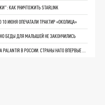
ТКИ": КАК УНИЧТОЖИТЬ STARLINK
О 10 ИЮНЯ ОПЕЧАТАЛИ ТРАКТИР «ОКОЛИЦА»
. НО БЕДЫ ДЛЯ МАЛЫШЕЙ НЕ ЗАКОНЧИЛИСЬ
"ОЧЕНЬ ПЛОХИЕ НОВОСТИ": БОЛЬШАЯ ОШИБКА PALANTIR В РОССИИ. СТРАНЫ НАТО ВПЕРВЫЕ ЗА СВО ОСТАНОВИЛИ ПОСТАВКИ ОРУЖИЯ. ВСУ ТЕРЯЮТ ПРИГРАНИЧЬЕ?