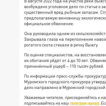
В августе 2022 года на участке реки Выж
возбуждено уголовное дело по статье о з
существенный вред рыбным запасам. Спу
предполагаемую виновницу экологическ
официальное обвинение.
Она руководила одним из сельскохозяйс
Закрывала глаза на переполнение наво
рогатого скота стекали в речку Выжгу.
По оценке специалистов, на восстановл
их обитания уйдёт от 4 до 10 лет. Обвин
причинённый ущерб – 110 тысяч рублей.
По информации пресс-службы прокуратур
Муромского городского прокурора утверд
дело направлено в Муромский городской 
Уважаемые читатели, присоединяйтесь к на
подписывайтесь на наш
телеграм-канал
. Е