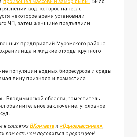
га
произошёл массовый замор рыбы.
Было
агрязнении вод, которое нанесло
стя некоторое время установили
ого ЧП, затем женщине предъявили
твенных предприятий Муромского района.
зохранилища и жидкие отходы крупного
ение популяции водных биоресурсов и среды
яемая вину признала и возместила
ы Владимирской области, заместитель
ил обвинительное заключение, уголовное
суд.
м в соцсетях
ВКонтакте
и
«Одноклассники»
,
сли вам есть чем поделиться с редакцией