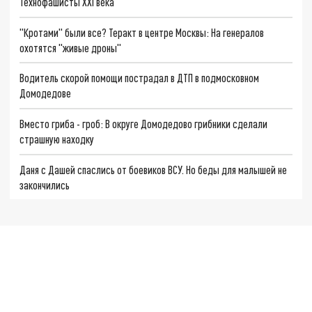
Технофашисты XXI века
"Кротами" были все? Теракт в центре Москвы: На генералов
охотятся "живые дроны"
Водитель скорой помощи пострадал в ДТП в подмосковном
Домодедове
Вместо гриба - гроб: В округе Домодедово грибники сделали
страшную находку
Даня с Дашей спаслись от боевиков ВСУ. Но беды для малышей не
закончились