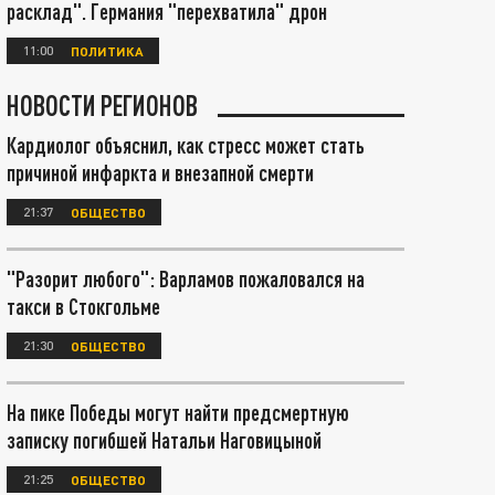
расклад". Германия "перехватила" дрон
11:00
ПОЛИТИКА
НОВОСТИ РЕГИОНОВ
Кардиолог объяснил, как стресс может стать
причиной инфаркта и внезапной смерти
21:37
ОБЩЕСТВО
"Разорит любого": Варламов пожаловался на
такси в Стокгольме
21:30
ОБЩЕСТВО
На пике Победы могут найти предсмертную
записку погибшей Натальи Наговицыной
21:25
ОБЩЕСТВО