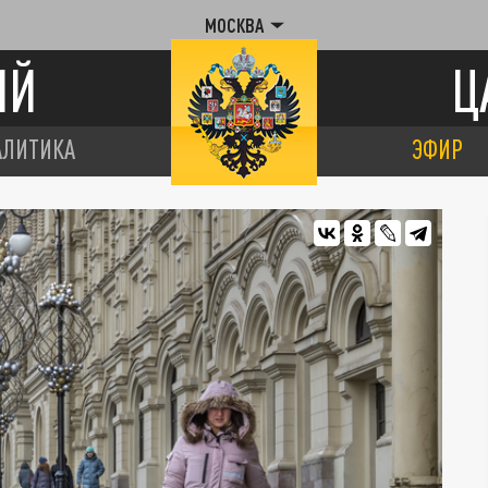
МОСКВА
ИЙ
Ц
АЛИТИКА
ЭФИР