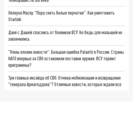
Оплеуха Маску. "Пора снять белые перчатки": Как уничтожить
Starlink
Даня с Дашей спаслись от боевиков ВСУ. Но беды для малышей не
закончились
"Очень плохие новости": Большая ошибка Palantir в России. Страны
НАТО впервые за СВО остановили поставки оружия. ВСУ теряют
приграничье?
Три главных инсайда об СВО. Отмена мобилизации и возвращение
"генерала Армагеддона"? Отличные новости, которые ждали все