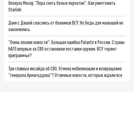
Оплеуха Маску. "Пора снять белые перчатки": Как уничтожить
Starlink
Даня с Дашей спаслись от боевиков ВСУ. Но беды для малышей не
закончились
"Очень плохие новости": Большая ошибка Palantir в России. Страны
НАТО впервые за СВО остановили поставки оружия. ВСУ теряют
приграничье?
Три главных инсайда об СВО. Отмена мобилизации и возвращение
"генерала Армагеддона"? Отличные новости, которые ждали все