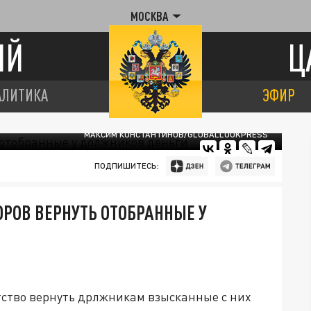
МОСКВА
ИЙ
Ц
АЛИТИКА
ЭФИР
МАКСИМ КОНСТАНТИНОВ/GLOBALLOOKPRESS
ПОДПИШИТЕСЬ:
ОРОВ ВЕРНУТЬ ОТОБРАННЫЕ У
нтство вернуть дрлжникам взысканные с них