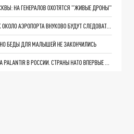
ОСКВЫ: НА ГЕНЕРАЛОВ ОХОТЯТСЯ "ЖИВЫЕ ДРОНЫ"
РАЗБИРАТЬСЯ СО СТРОИТЕЛЬСТВОМ ВЫСОТОК ОКОЛО АЭРОПОРТА ВНУКОВО БУДУТ СЛЕДОВАТЕЛИ
. НО БЕДЫ ДЛЯ МАЛЫШЕЙ НЕ ЗАКОНЧИЛИСЬ
"ОЧЕНЬ ПЛОХИЕ НОВОСТИ": БОЛЬШАЯ ОШИБКА PALANTIR В РОССИИ. СТРАНЫ НАТО ВПЕРВЫЕ ЗА СВО ОСТАНОВИЛИ ПОСТАВКИ ОРУЖИЯ. ВСУ ТЕРЯЮТ ПРИГРАНИЧЬЕ?