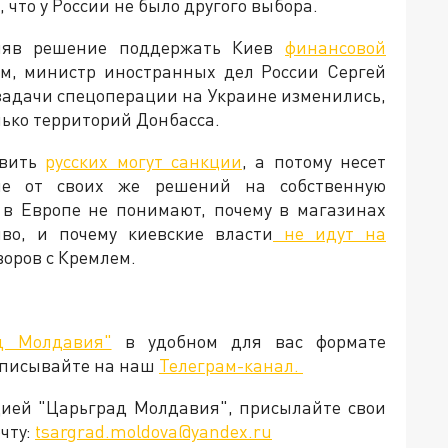
что у России не было другого выбора.
иняв решение поддержать Киев
финансовой
тим, министр иностранных дел России Сергей
 задачи спецоперации на Украине изменились,
лько территорий Донбасса.
овить
русских могут санкции
, а потому несет
ие от своих же решений на собственную
 в Европе не понимают, почему в магазинах
во, и почему киевские власти
не идут на
говоров с Кремлем.
д Молдавия"
в удобном для вас формате
дписывайте на наш
Телеграм-канал.
кцией "Царьград Молдавия", присылайте свои
чту:
tsargrad.moldova@yandex.ru