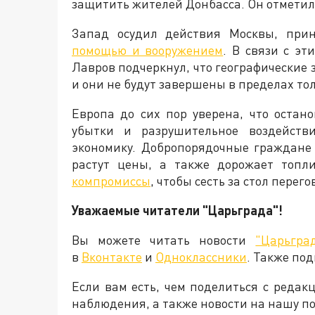
защитить жителей Донбасса. Он отметил, 
Запад осудил действия Москвы, пр
помощью и вооружением
. В связи с э
Лавров подчеркнул, что географические
и они не будут завершены в пределах то
Европа до сих пор уверена, что остан
убытки и разрушительное воздейств
экономику. Добропорядочные граждане
растут цены, а также дорожает топли
компромиссы
, чтобы сесть за стол пере
Уважаемые читатели "Царьграда"!
Вы можете читать новости
"Царьгра
в
Вконтакте
и
Одноклассники
. Также по
Если вам есть, чем поделиться с реда
наблюдения, а также новости на нашу по