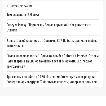
ЧИТАЙТЕ ТАКЖЕ:
Технофашисты XXI века
Оплеуха Маску. "Пора снять белые перчатки": Как уничтожить
Starlink
Даня с Дашей спаслись от боевиков ВСУ. Но беды для малышей не
закончились
"Очень плохие новости": Большая ошибка Palantir в России. Страны
НАТО впервые за СВО остановили поставки оружия. ВСУ теряют
приграничье?
Три главных инсайда об СВО. Отмена мобилизации и возвращение
"генерала Армагеддона"? Отличные новости, которые ждали все