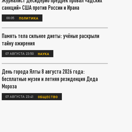
Журналист Десидерио предрёк провал «адских
санкций» США против России и Ирана
00:05
ПОЛИТИКА
Память тела сильнее диеты: учёные раскрыли
тайну ожирения
07 АВГУСТА 23:50
НАУКА
День города Ялты 8 августа 2026 года:
бесплатные музеи и летняя резиденция Деда
Мороза
07 АВГУСТА 23:41
ОБЩЕСТВО