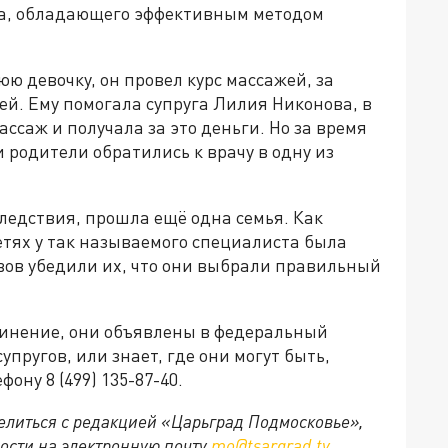
та, обладающего эффективным методом
 девочку, он провел курс массажей, за
ей. Ему помогала супруга Лилия Никонова, в
ссаж и получала за это деньги. Но за время
 родители обратились к врачу в одну из
следствия, прошла ещё одна семья. Как
етях у так называемого специалиста была
вов убедили их, что они выбрали правильный
винение, они объявлены в федеральный
супругов, или знает, где они могут быть,
ону 8 (499) 135-87-40.
делиться с редакцией «Царьград Подмосковье»,
ости на электронную почту
mo@tsargrad.tv