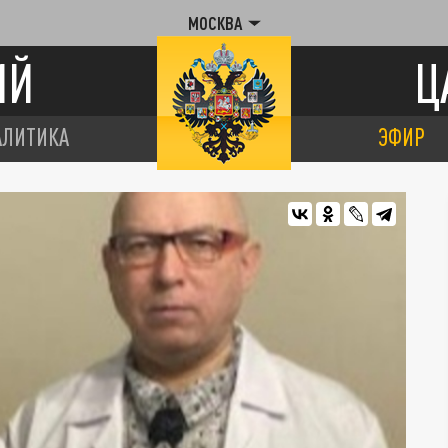
МОСКВА
ИЙ
Ц
АЛИТИКА
ЭФИР