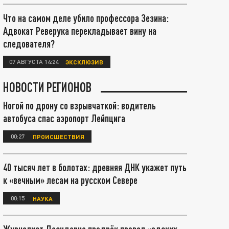
Что на самом деле убило профессора Зезина:
Адвокат Реверука перекладывает вину на
следователя?
07 АВГУСТА 14:24
ЭКСКЛЮЗИВ
НОВОСТИ РЕГИОНОВ
Ногой по дрону со взрывчаткой: водитель
автобуса спас аэропорт Лейпцига
00:27
ПРОИСШЕСТВИЯ
40 тысяч лет в болотах: древняя ДНК укажет путь
к «вечным» лесам на русском Севере
00:15
НАУКА