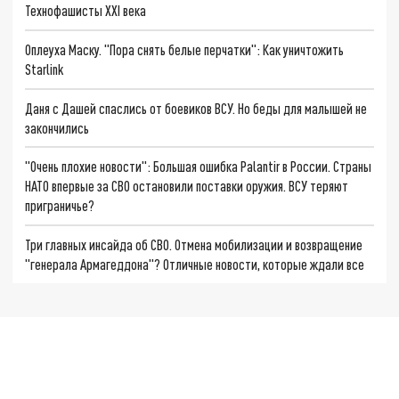
Технофашисты XXI века
Оплеуха Маску. "Пора снять белые перчатки": Как уничтожить
Starlink
Даня с Дашей спаслись от боевиков ВСУ. Но беды для малышей не
закончились
"Очень плохие новости": Большая ошибка Palantir в России. Страны
НАТО впервые за СВО остановили поставки оружия. ВСУ теряют
приграничье?
Три главных инсайда об СВО. Отмена мобилизации и возвращение
"генерала Армагеддона"? Отличные новости, которые ждали все