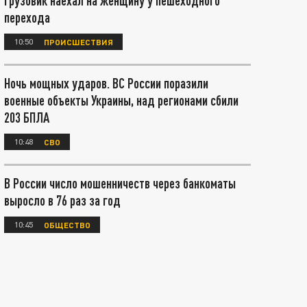
грузовик наехал на женщину у пешеходного
перехода
10:50
ПРОИСШЕСТВИЯ
Ночь мощных ударов. ВС России поразили
военные объекты Украины, над регионами сбили
203 БПЛА
10:48
СВО
В России число мошенничеств через банкоматы
выросло в 76 раз за год
10:45
ОБЩЕСТВО