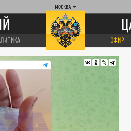
МОСКВА
ИЙ
Ц
АЛИТИКА
ЭФИР