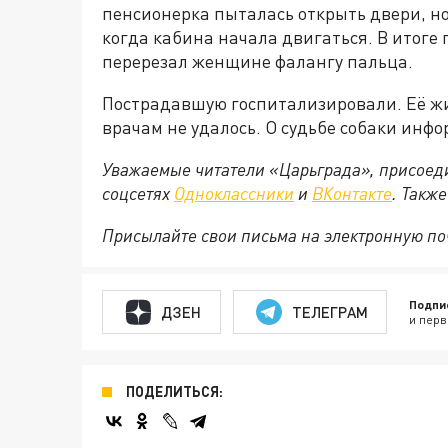
пенсионерка пыталась открыть двери, но
когда кабина начала двигаться. В итоге 
перерезал женщине фалангу пальца.
Пострадавшую госпитализировали. Её жи
врачам не удалось. О судьбе собаки инфо
Уважаемые читатели «Царьграда», присоеди
соцсетях
Одноклассники
и
ВКонтакте
. Такж
Присылайте свои письма на электронную п
Подпи
ДЗЕН
ТЕЛЕГРАМ
и перв
ПОДЕЛИТЬСЯ: