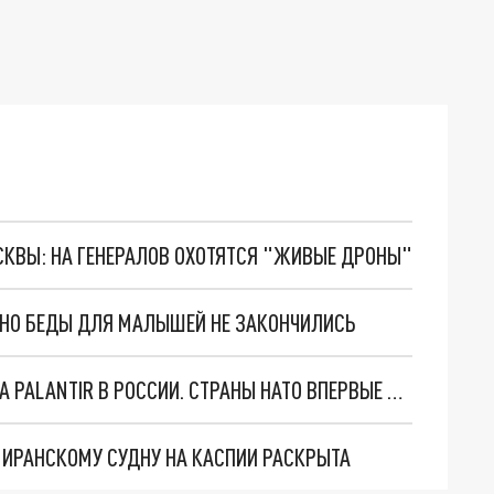
ОСКВЫ: НА ГЕНЕРАЛОВ ОХОТЯТСЯ "ЖИВЫЕ ДРОНЫ"
. НО БЕДЫ ДЛЯ МАЛЫШЕЙ НЕ ЗАКОНЧИЛИСЬ
"ОЧЕНЬ ПЛОХИЕ НОВОСТИ": БОЛЬШАЯ ОШИБКА PALANTIR В РОССИИ. СТРАНЫ НАТО ВПЕРВЫЕ ЗА СВО ОСТАНОВИЛИ ПОСТАВКИ ОРУЖИЯ. ВСУ ТЕРЯЮТ ПРИГРАНИЧЬЕ?
О ИРАНСКОМУ СУДНУ НА КАСПИИ РАСКРЫТА