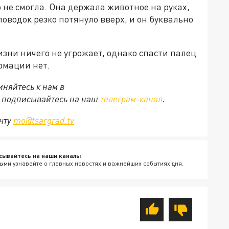
 не смогла. Она держала животное на руках,
поводок резко потянуло вверх, и он буквально
зни ничего не угрожает, однако спасти палец
рмации нет.
няйтесь к нам в
е подписывайтесь на наш
телеграм-канал
.
очту
mo@tsargrad.tv
сывайтесь на наши каналы
ыми узнавайте о главных новостях и важнейших событиях дня.