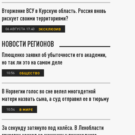
Вторжение ВСУ в Курскую область. Россия вновь
рискует своими территориями?
06 АВГУСТА 17:40
ЭКСКЛЮЗИВ
НОВОСТИ РЕГИОНОВ
Плющенко заявил об убыточности его академии,
но так ли это на самом деле
10:56
ОБЩЕСТВО
В Норвегии голос во сне велел многодетной
матери назвать сына, а суд отправил ее в тюрьму
10:54
В МИРЕ
За секунду затянуло под колёса. В Ленобласти