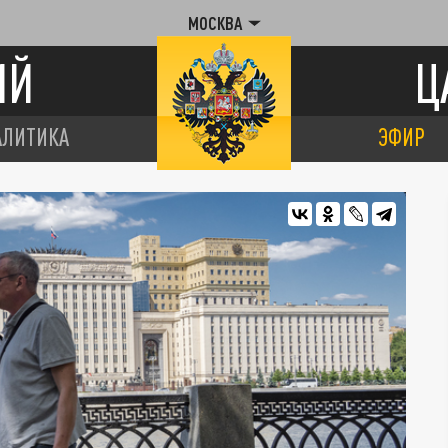
МОСКВА
ИЙ
Ц
АЛИТИКА
ЭФИР