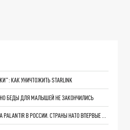
ТКИ": КАК УНИЧТОЖИТЬ STARLINK
. НО БЕДЫ ДЛЯ МАЛЫШЕЙ НЕ ЗАКОНЧИЛИСЬ
"ОЧЕНЬ ПЛОХИЕ НОВОСТИ": БОЛЬШАЯ ОШИБКА PALANTIR В РОССИИ. СТРАНЫ НАТО ВПЕРВЫЕ ЗА СВО ОСТАНОВИЛИ ПОСТАВКИ ОРУЖИЯ. ВСУ ТЕРЯЮТ ПРИГРАНИЧЬЕ?