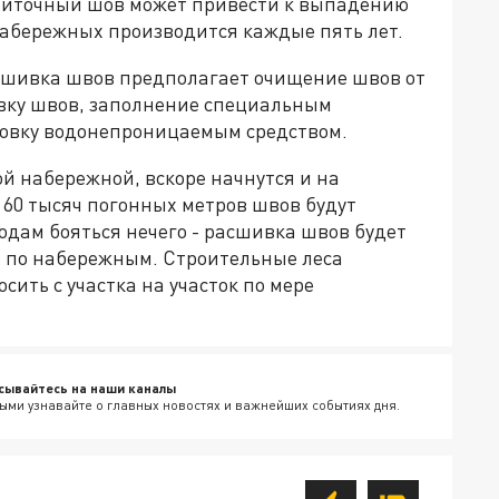
литочный шов может привести к выпадению
набережных производится каждые пять лет.
сшивка швов предполагает очищение швов от
вку швов, заполнение специальным
овку водонепроницаемым средством.
й набережной, вскоре начнутся и на
 60 тысяч погонных метров швов будут
одам бояться нечего - расшивка швов будет
 по набережным. Строительные леса
сить с участка на участок по мере
сывайтесь на наши каналы
ыми узнавайте о главных новостях и важнейших событиях дня.