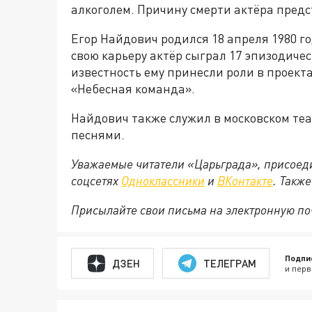
алкоголем. Причину смерти актёра предс
Егор Найдович родился 18 апреля 1980 год
свою карьеру актёр сыграл 17 эпизодиче
известность ему принесли роли в проект
«Небесная команда».
Найдович также служил в московском теа
песнями.
Уважаемые читатели «Царьграда», присоеди
соцсетях
Одноклассники
и
ВКонтакте
. Такж
Присылайте свои письма на электронную п
Подпи
ДЗЕН
ТЕЛЕГРАМ
и перв