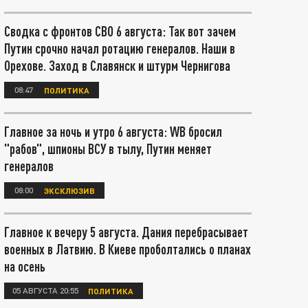
Сводка с фронтов СВО 6 августа: Так вот зачем
Путин срочно начал ротацию генералов. Наши в
Орехове. Заход в Славянск и штурм Чернигова
08:47
ПОЛИТИКА
Главное за ночь и утро 6 августа: WB бросил
"рабов", шпионы ВСУ в тылу, Путин меняет
генералов
08:00
ЭКСКЛЮЗИВ
Главное к вечеру 5 августа. Дания перебрасывает
военных в Латвию. В Киеве проболтались о планах
на осень
05 АВГУСТА 20:55
ПОЛИТИКА