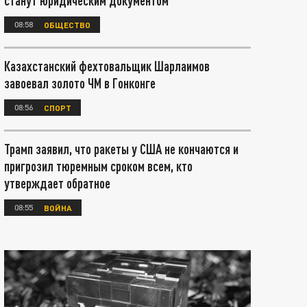
станут юридическим документом
08:58
ОБЩЕСТВО
Казахстанский фехтовальщик Шарлаимов
завоевал золото ЧМ в Гонконге
08:56
СПОРТ
Трамп заявил, что ракеты у США не кончаются и
пригрозил тюремным сроком всем, кто
утверждает обратное
08:55
ВОЙНА