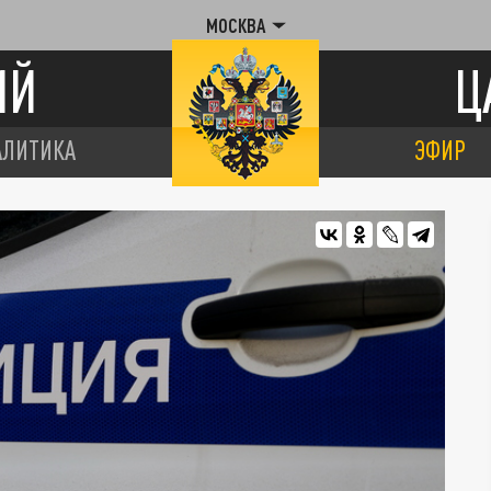
МОСКВА
ИЙ
Ц
АЛИТИКА
ЭФИР