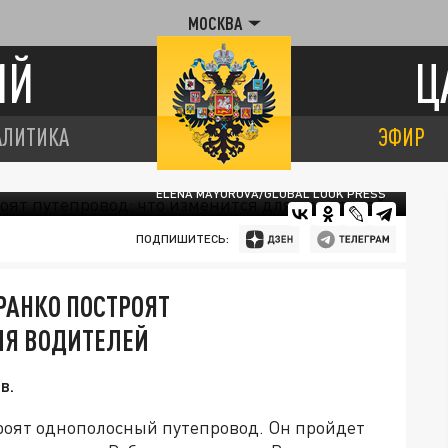
МОСКВА
ИЙ
Ц
АЛИТИКА
ЭФИР
ELENA MAYOROVA/GLOBAL LOOK PRESS
ПОДПИШИТЕСЬ:
РАНКО ПОСТРОЯТ
ЛЯ ВОДИТЕЛЕЙ
в.
роят однополосный путепровод. Он пройдет