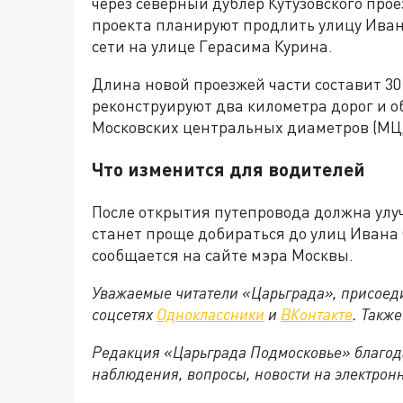
через северный дублер Кутузовского проез
проекта планируют продлить улицу Ива
сети на улице Герасима Курина.
Длина новой проезжей части составит 30 
реконструируют два километра дорог и 
Московских центральных диаметров (МЦ
Что изменится для водителей
После открытия путепровода должна улу
станет проще добираться до улиц Ивана 
сообщается на сайте мэра Москвы.
Уважаемые читатели «Царьграда», присоеди
соцсетях
Одноклассники
и
ВКонтакте
. Такж
Редакция «Царьграда Подмосковье» благод
наблюдения, вопросы, новости на электрон