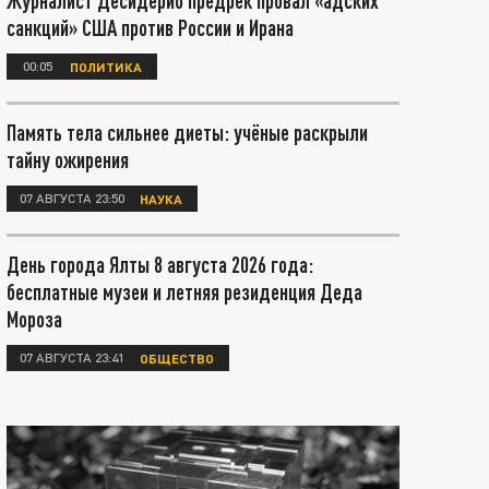
Журналист Десидерио предрёк провал «адских
санкций» США против России и Ирана
00:05
ПОЛИТИКА
Память тела сильнее диеты: учёные раскрыли
тайну ожирения
07 АВГУСТА 23:50
НАУКА
День города Ялты 8 августа 2026 года:
бесплатные музеи и летняя резиденция Деда
Мороза
07 АВГУСТА 23:41
ОБЩЕСТВО