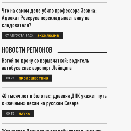
Что на самом деле убило профессора Зезина:
Адвокат Реверука перекладывает вину на
следователя?
07 АВГУСТА 14:24
ЭКСКЛЮЗИВ
НОВОСТИ РЕГИОНОВ
Ногой по дрону со взрывчаткой: водитель
автобуса спас аэропорт Лейпцига
00:27
ПРОИСШЕСТВИЯ
40 тысяч лет в болотах: древняя ДНК укажет путь
к «вечным» лесам на русском Севере
00:15
НАУКА