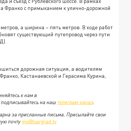
да и съезд с Рублевского шоссе. В рамках
на Франко с примыканием к улично-дорожной
метров, а ширина – пять метров. В ходе работ
обновят существующий путепровод через пути
Д).
чшиться дорожная ситуация, а водителям
Франко, Кастанаевской и Герасима Курина,
няйтесь к нам в
е подписывайтесь на наш
телеграм-канал
.
арна за присланные письма. Присылайте свои
ную почту
mo@tsargrad.tv