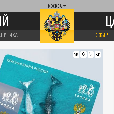
МОСКВА
ИЙ
Ц
АЛИТИКА
ЭФИР