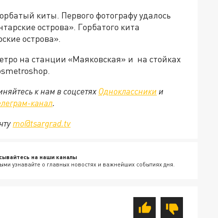
орбатый киты. Первого фотографу удалось
тарские острова». Горбатого кита
ские острова».
етро на станции «Маяковская» и на стойках
smetroshop.
няйтесь к нам в соцсетях
Одноклассники
и
елеграм-канал
.
очту
mo@tsargrad.tv
сывайтесь на наши каналы
ыми узнавайте о главных новостях и важнейших событиях дня.