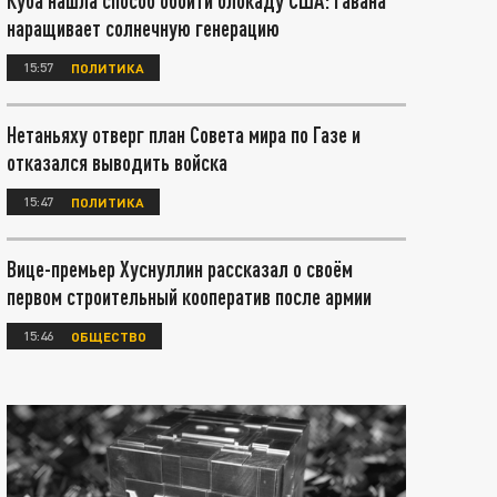
Куба нашла способ обойти блокаду США: Гавана
наращивает солнечную генерацию
15:57
ПОЛИТИКА
Нетаньяху отверг план Совета мира по Газе и
отказался выводить войска
15:47
ПОЛИТИКА
Вице-премьер Хуснуллин рассказал о своём
первом строительный кооператив после армии
15:46
ОБЩЕСТВО