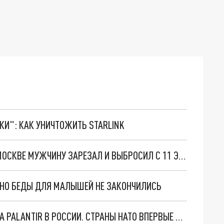
ТКИ": КАК УНИЧТОЖИТЬ STARLINK
НАЙДЕННОГО ПОД ОКНАМИ МНОГОЭТАЖКИ В МОСКВЕ МУЖЧИНУ ЗАРЕЗАЛ И ВЫБРОСИЛ С 11 ЭТАЖА ЕГО НАЧАЛЬНИК
. НО БЕДЫ ДЛЯ МАЛЫШЕЙ НЕ ЗАКОНЧИЛИСЬ
"ОЧЕНЬ ПЛОХИЕ НОВОСТИ": БОЛЬШАЯ ОШИБКА PALANTIR В РОССИИ. СТРАНЫ НАТО ВПЕРВЫЕ ЗА СВО ОСТАНОВИЛИ ПОСТАВКИ ОРУЖИЯ. ВСУ ТЕРЯЮТ ПРИГРАНИЧЬЕ?