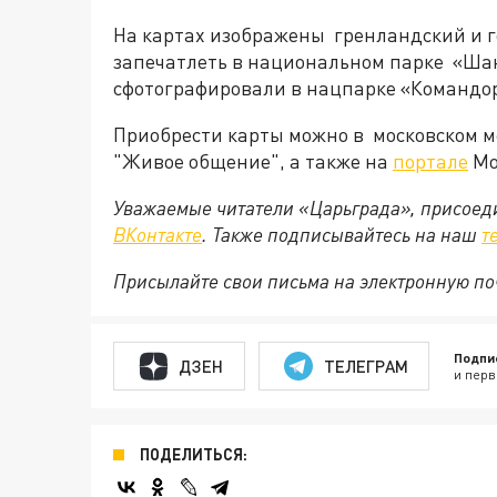
На картах изображены гренландский и г
запечатлеть в национальном парке «Шан
сфотографировали в нацпарке «Командор
Приобрести карты можно в московском м
"Живое общение", а также на
портале
Mo
Уважаемые читатели «Царьграда», присоеди
ВКонтакте
. Также подписывайтесь на наш
т
Присылайте свои письма на электронную п
Подпи
ДЗЕН
ТЕЛЕГРАМ
и перв
ПОДЕЛИТЬСЯ: