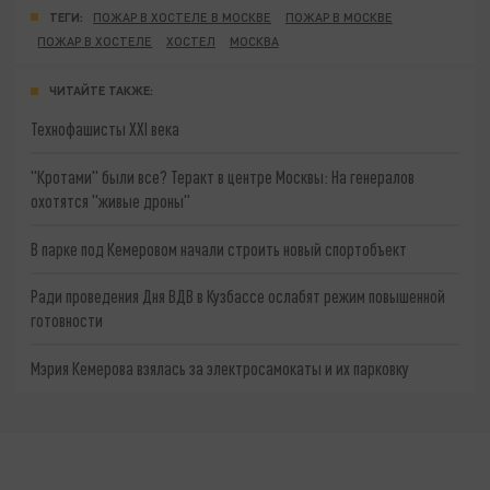
ТЕГИ:
ПОЖАР В ХОСТЕЛЕ В МОСКВЕ
ПОЖАР В МОСКВЕ
ПОЖАР В ХОСТЕЛЕ
ХОСТЕЛ
МОСКВА
ЧИТАЙТЕ ТАКЖЕ:
Технофашисты XXI века
"Кротами" были все? Теракт в центре Москвы: На генералов
охотятся "живые дроны"
В парке под Кемеровом начали строить новый спортобъект
Ради проведения Дня ВДВ в Кузбассе ослабят режим повышенной
готовности
Мэрия Кемерова взялась за электросамокаты и их парковку