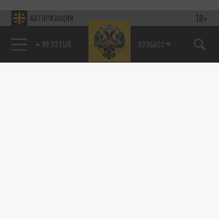
18+
АВТОРИЗАЦИЯ
Подписывайтесь на наши каналы
и первыми узнавайте о главных новостях
и важнейших событиях дня.
85.64 BRENT
КУЗБАСС
ДЗЕН
ТЕЛЕГРАМ
ПОДЕЛИТЬСЯ В СОЦСЕТЯХ:
Новости партнёров
Агрегатор новостей 24СМИ