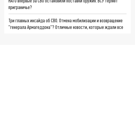
НАТО впервые за СВО остановили поставки оружия. ВСУ теряют
приграничье?
Три главных инсайда об СВО. Отмена мобилизации и возвращение
"генерала Армагеддона"? Отличные новости, которые ждали все