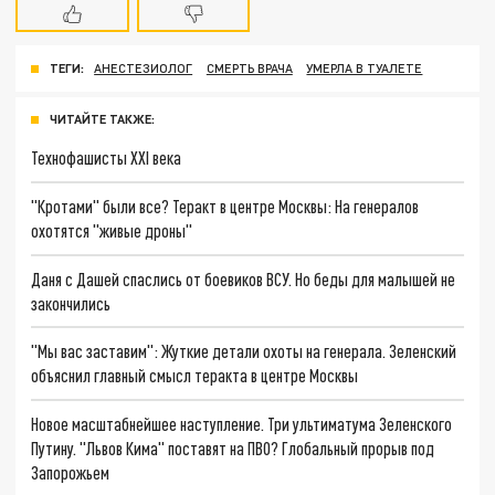
ТЕГИ:
АНЕСТЕЗИОЛОГ
СМЕРТЬ ВРАЧА
УМЕРЛА В ТУАЛЕТЕ
ЧИТАЙТЕ ТАКЖЕ:
Технофашисты XXI века
"Кротами" были все? Теракт в центре Москвы: На генералов
охотятся "живые дроны"
Даня с Дашей спаслись от боевиков ВСУ. Но беды для малышей не
закончились
"Мы вас заставим": Жуткие детали охоты на генерала. Зеленский
объяснил главный смысл теракта в центре Москвы
Новое масштабнейшее наступление. Три ультиматума Зеленского
Путину. "Львов Кима" поставят на ПВО? Глобальный прорыв под
Запорожьем