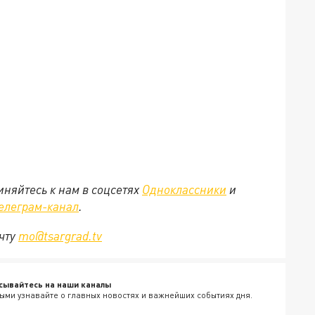
няйтесь к нам в соцсетях
Одноклассники
и
елеграм-канал
.
очту
mo@tsargrad.tv
сывайтесь на наши каналы
ыми узнавайте о главных новостях и важнейших событиях дня.