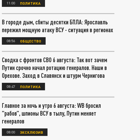
11:00
ПОЛИТИКА
В городе дым, сбиты десятки БПЛА: Ярославль
пережил мощную атаку ВСУ - ситуация в регионах
08:56
ОБЩЕСТВО
Сводка с фронтов СВО 6 августа: Так вот зачем
Путин срочно начал ротацию генералов. Наши в
Орехове. Заход в Славянск и штурм Чернигова
08:47
ПОЛИТИКА
Главное за ночь и утро 6 августа: WB бросил
"рабов", шпионы ВСУ в тылу, Путин меняет
генералов
08:00
ЭКСКЛЮЗИВ