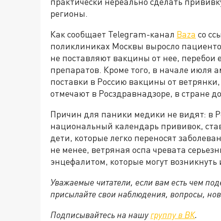
практически нереально сделать прививку,
регионы.
Как сообщает Telegram-канал
Baza
со сс
поликлиниках Москвы выросло пациентов
не поставляют вакцины от нее, перебои 
препаратов. Кроме того, в начале июля
поставки в Россию вакцины от ветрянки, 
отмечают в Росздравнадзоре, в стране д
Причин для паники медики не видят: в Р
национальный календарь прививок, став
дети, которые легко переносят заболева
не менее, ветряная оспа чревата серьез
энцефалитом, которые могут возникнуть и
Уважаемые читатели, если вам есть чем по
присылайте свои наблюдения, вопросы, нов
Подписывайтесь на нашу
группу в ВК
.