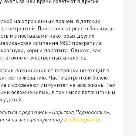
 ехать за ней врачи советуют в другие
ылкой на опрошенных врачей, в детских
 с ветрянкой. При этом с апреля в больницы
есть и с поставками некоторых других
 американская компания MSD прекратила
краснухи, кори и паротита. Однако, как
остаточно отечественных аналогов.
оссии вакцинация от ветрянки не входит в
ят ее по желанию. Часто ветрянкой болеют
ние и сохраняют иммунитет на всю жизнь. Тем
ными осложнениями, в том числе ветрчнгчным
 у детей.
делиться с редакцией «Царьград Подмосковье»,
ости на электронную почту
mo@tsargrad.tv