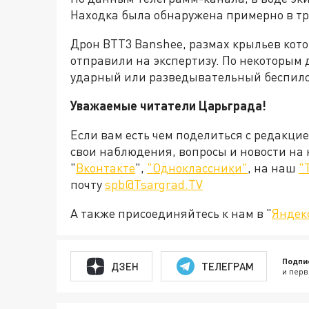
Находка была обнаружена примерно в тре
Дрон BTT3 Banshee, размах крыльев кото
отправили на экспертизу. По некоторым
ударный или разведывательный беспило
Уважаемые читатели Царьграда!
Если вам есть чем поделиться с редакци
свои наблюдения, вопросы и новости на
"
Вконтакте
",
"Одноклассники"
, на наш
"
почту
spb@Tsargrad.TV
А также присоединяйтесь к нам в "
Яндек
Подпи
ДЗЕН
ТЕЛЕГРАМ
и перв