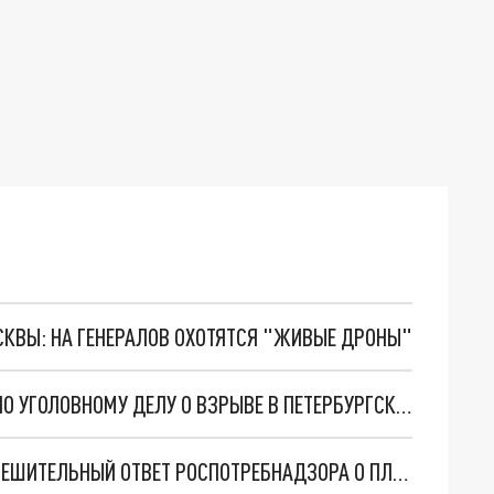
ОСКВЫ: НА ГЕНЕРАЛОВ ОХОТЯТСЯ "ЖИВЫЕ ДРОНЫ"
СК ПРЕДЪЯВИЛ ОКОНЧАТЕЛЬНОЕ ОБВИНЕНИЕ ПО УГОЛОВНОМУ ДЕЛУ О ВЗРЫВЕ В ПЕТЕРБУРГСКОМ КАФЕ
В ПЕТЕРБУРГЕ БОЛЬШЕ НЕГДЕ КУПАТЬСЯ: НЕУТЕШИТЕЛЬНЫЙ ОТВЕТ РОСПОТРЕБНАДЗОРА О ПЛЯЖАХ В ГОРОДЕ