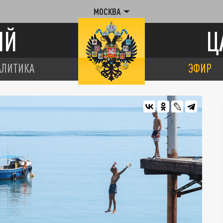
МОСКВА
ИЙ
Ц
АЛИТИКА
ЭФИР