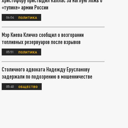
Христофору пристыдил Каллас за наглую ложь о
«тупике» армии России
06:04
ПОЛИТИКА
Мэр Киева Кличко сообщил о возгорании
топливных резервуаров после взрывов
05:51
ПОЛИТИКА
Столичного адвоката Надежду Ерусланову
задержали по подозрению в мошенничестве
05:40
ОБЩЕСТВО