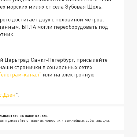
х морских милях от села Зубовая Щель.
рого достигает двух с половиной метров,
 данным, БПЛА могли переоборудовать под
тник.
ей Царьград Санкт-Петербург, присылайте
 наши странички в социальных сетях
Телеграм-канал"
или на электронную
с.Дзен
".
сывайтесь на наши каналы
ыми узнавайте о главных новостях и важнейших событиях дня.