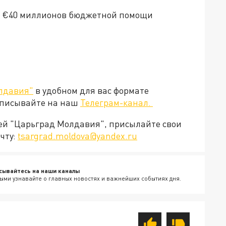
о €40 миллионов бюджетной помощи
лдавия"
в удобном для вас формате
дписывайте на наш
Телеграм-канал.
ией "Царьград Молдавия", присылайте свои
чту:
tsargrad.moldova@yandex.ru
сывайтесь на наши каналы
ыми узнавайте о главных новостях и важнейших событиях дня.