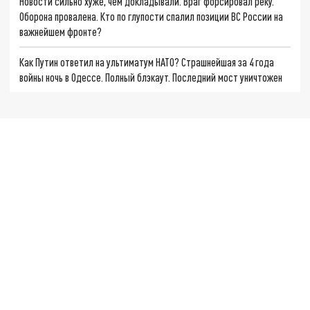
Новости сильно хуже, чем докладывали. Враг форсировал реку.
Оборона провалена. Кто по глупости спалил позиции ВС России на
важнейшем фронте?
Как Путин ответил на ультиматум НАТО? Страшнейшая за 4 года
войны ночь в Одессе. Полный блэкаут. Последний мост уничтожен