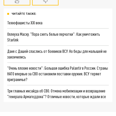
ЧИТАЙТЕ ТАКЖЕ:
Технофашисты XXI века
Оплеуха Маску. "Пора снять белые перчатки": Как уничтожить
Starlink
Даня с Дашей спаслись от боевиков ВСУ. Но беды для малышей не
закончились
"Очень плохие новости": Большая ошибка Palantir в России. Страны
НАТО впервые за СВО остановили поставки оружия. ВСУ теряют
приграничье?
Три главных инсайда об СВО. Отмена мобилизации и возвращение
"генерала Армагеддона"? Отличные новости, которые ждали все