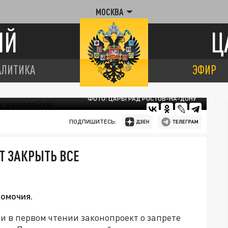
МОСКВА
ИЙ
Ц
АЛИТИКА
ЭФИР
ФОТО: ЦАРЬГРАД РОСТОВ-НА-ДОНУ
ПОДПИШИТЕСЬ:
Т ЗАКРЫТЬ ВСЕ
номочия.
 в первом чтении законопроект о запрете