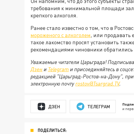
Он напомним, что до этого субъекты стр
требования к минимальной площади зал
крепкого алкоголя.
Ранее стало известно о том, что в Росто
мороженого с алкоголем
, или продавать 
такое лакомство просят установить такж
рекомендациями чиновники обратились 
Уважаемые читатели Царьграда! Подписыва
Дзен
и
Telegram
и присоединяйтесь в соцс
редакцией "Царьград-Ростов-на-Дону", при
электронную почту
rostov@Tsargrad.ТV
.
Подпи
ДЗЕН
ТЕЛЕГРАМ
и перв
ПОДЕЛИТЬСЯ: