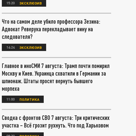
15:20
ЭКСКЛЮЗИВ
Что на самом деле убило профессора Зезина:
Адвокат Реверука перекладывает вину на
следователя?
14:24
ЭКСКЛЮЗИВ
Главное в иноСМИ 7 августа: Трамп почти помирил
Москву и Киев. Украинца схватили в Германии за
шпионаж. Штаты просят вернуть бывшего
морпеха
11:00
ПОЛИТИКА
Сводка с фронтов СВО 7 августа: Три критических
участка – Всё грозит рухнуть. Что под Харьковом
08:30
ПОЛИТИКА