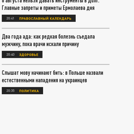
8 августа нельзя давать инструменты в долг.
Главные запреты и приметы Ермолаева дня
20:41
ПРАВОСЛАВНЫЙ КАЛЕНДАРЬ
Два года ада: как редкая болезнь съедала
мужчину, пока врачи искали причину
20:40
ЗДОРОВЬЕ
Слышат мову начинают бить: в Польше назвали
естественными нападения на украинцев
20:35
ПОЛИТИКА