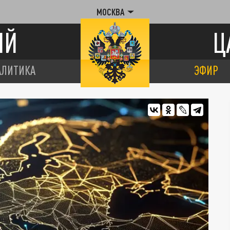
МОСКВА
ИЙ
Ц
АЛИТИКА
ЭФИР