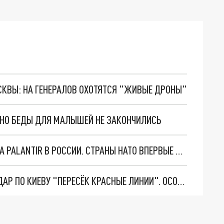
ОСКВЫ: НА ГЕНЕРАЛОВ ОХОТЯТСЯ "ЖИВЫЕ ДРОНЫ"
. НО БЕДЫ ДЛЯ МАЛЫШЕЙ НЕ ЗАКОНЧИЛИСЬ
"ОЧЕНЬ ПЛОХИЕ НОВОСТИ": БОЛЬШАЯ ОШИБКА PALANTIR В РОССИИ. СТРАНЫ НАТО ВПЕРВЫЕ ЗА СВО ОСТАНОВИЛИ ПОСТАВКИ ОРУЖИЯ. ВСУ ТЕРЯЮТ ПРИГРАНИЧЬЕ?
"ТЕРПЕНИЕ ПУТИНА ЛОПНУЛО". РЕКОРДНЫЙ УДАР ПО КИЕВУ "ПЕРЕСЁК КРАСНЫЕ ЛИНИИ". ОСОБЫЕ СПЕЦЫ КНДР НА ЛБС? ТАЙНЫЕ ПЕРЕГОВОРЫ ЕВРОПЫ И МОСКВЫ