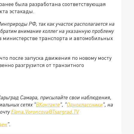
 ранее была разработана соответствующая
екта эстакады.
инприроды РФ, так как участок располагается на
обратим внимание коллег на указанную проблему
 в министерстве транспорта и автомобильных
что после запуска движения по новому мосту
твенно разгрузится от транзитного
 Царьград Самара, присылайте свои наблюдения,
иальных сетях "
ВКонтакте
", "
Одноклассники
", на
почту
Elena.Voroncova@Tsargrad.TV
зен
".