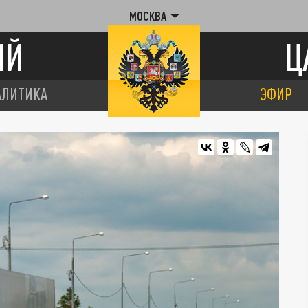
МОСКВА
ИЙ
Ц
АЛИТИКА
ЭФИР