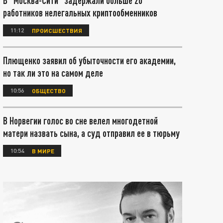
В "Москва-Сити" задержали больше 20
работников нелегальных криптообменников
11:12
ПРОИСШЕСТВИЯ
Плющенко заявил об убыточности его академии,
но так ли это на самом деле
10:56
ОБЩЕСТВО
В Норвегии голос во сне велел многодетной
матери назвать сына, а суд отправил ее в тюрьму
10:54
В МИРЕ