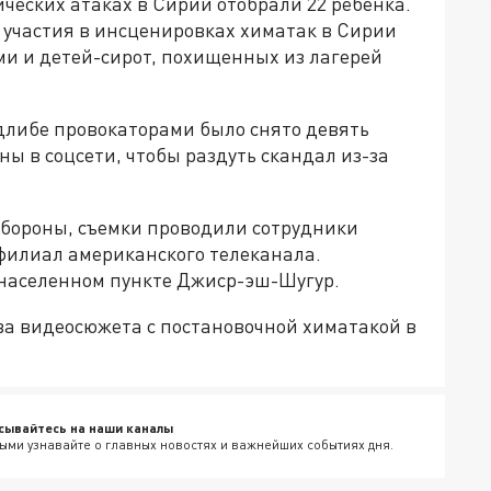
ческих атаках в Сирии отобрали 22 ребенка.
 участия в инсценировках химатак в Сирии
ми и детей-сирот, похищенных из лагерей
длибе провокаторами было снято девять
ны в соцсети, чтобы раздуть скандал из-за
обороны, съемки проводили сотрудники
филиал американского телеканала.
 населенном пункте Джиср-эш-Шугур.
ва видеосюжета с постановочной химатакой в
сывайтесь на наши каналы
ыми узнавайте о главных новостях и важнейших событиях дня.