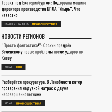
Теракт под Екатеринбургом: Подорвана машина
директора производства БПЛА "Упырь". Что
известно
05 АВГУСТА 13:25
ПРОИСШЕСТВИЯ
НОВОСТИ РЕГИОНОВ
"Просто фантастика!": Соскин предрёк
Зеленскому новые проблемы после ударов по
Киеву
05:48
СВО
Разберётся прокуратура. В Ленобласти катер
протаранил надувной матрас с двумя
несовершеннолетними
05:41
ПРОИСШЕСТВИЯ