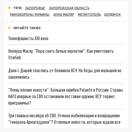
ТЕГИ:
ЗАПОРОЖЬЕ
ЗАПОРОЖСКАЯ ОБЛАСТЬ
МИНОБОРОНЫ УКРАИНЫ
АННА МАЛЯР
МЕЛИТОПОЛЬ
БЕРДЯНСК
ЧИТАЙТЕ ТАКЖЕ:
Технофашисты XXI века
Оплеуха Маску. "Пора снять белые перчатки": Как уничтожить
Starlink
Даня с Дашей спаслись от боевиков ВСУ. Но беды для малышей не
закончились
"Очень плохие новости": Большая ошибка Palantir в России. Страны
НАТО впервые за СВО остановили поставки оружия. ВСУ теряют
приграничье?
Три главных инсайда об СВО. Отмена мобилизации и возвращение
"генерала Армагеддона"? Отличные новости, которые ждали все