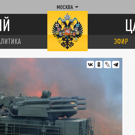
МОСКВА
ИЙ
Ц
АЛИТИКА
ЭФИР