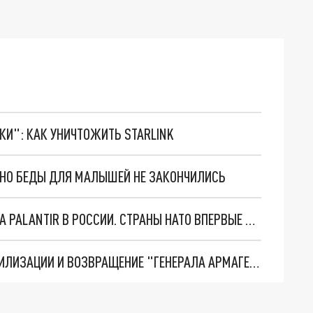
ТКИ": КАК УНИЧТОЖИТЬ STARLINK
. НО БЕДЫ ДЛЯ МАЛЫШЕЙ НЕ ЗАКОНЧИЛИСЬ
"ОЧЕНЬ ПЛОХИЕ НОВОСТИ": БОЛЬШАЯ ОШИБКА PALANTIR В РОССИИ. СТРАНЫ НАТО ВПЕРВЫЕ ЗА СВО ОСТАНОВИЛИ ПОСТАВКИ ОРУЖИЯ. ВСУ ТЕРЯЮТ ПРИГРАНИЧЬЕ?
ТРИ ГЛАВНЫХ ИНСАЙДА ОБ СВО. ОТМЕНА МОБИЛИЗАЦИИ И ВОЗВРАЩЕНИЕ "ГЕНЕРАЛА АРМАГЕДДОНА"? ОТЛИЧНЫЕ НОВОСТИ, КОТОРЫЕ ЖДАЛИ ВСЕ