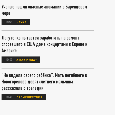
Ученые нашли опасные аномалии в Баренцевом
море
10:50
НАУКА
Лагутенко пытается заработать на ремонт
сгоревшего в США дома концертами в Европе и
Америке
10:47
А КАК У НИХ?
"Не видела своего ребёнка". Мать погибшего в
Новогорелово девятилетнего мальчика
рассказала о трагедии
10:43
ПРОИСШЕСТВИЯ