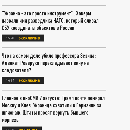
"Украина - это просто инструмент": Хакеры
назвали имя разведчика НАТО, который сливал
СБУ координаты объектов в России
15:20
ЭКСКЛЮЗИВ
Что на самом деле убило профессора Зезина:
Адвокат Реверука перекладывает вину на
следователя?
14:24
ЭКСКЛЮЗИВ
Главное в иноСМИ 7 августа: Трамп почти помирил
Москву и Киев. Украинца схватили в Германии за
шпионаж. Штаты просят вернуть бывшего
морпеха
11:00
ПОЛИТИКА