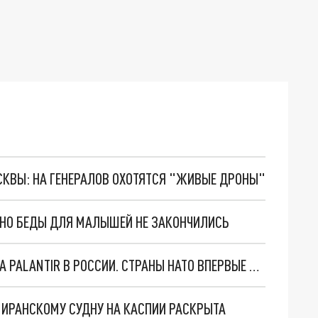
ОСКВЫ: НА ГЕНЕРАЛОВ ОХОТЯТСЯ "ЖИВЫЕ ДРОНЫ"
. НО БЕДЫ ДЛЯ МАЛЫШЕЙ НЕ ЗАКОНЧИЛИСЬ
"ОЧЕНЬ ПЛОХИЕ НОВОСТИ": БОЛЬШАЯ ОШИБКА PALANTIR В РОССИИ. СТРАНЫ НАТО ВПЕРВЫЕ ЗА СВО ОСТАНОВИЛИ ПОСТАВКИ ОРУЖИЯ. ВСУ ТЕРЯЮТ ПРИГРАНИЧЬЕ?
О ИРАНСКОМУ СУДНУ НА КАСПИИ РАСКРЫТА