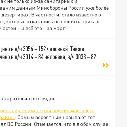
х не только из-за санитарных и
едавним данным Минобороны России уже более
 дезертирах. В частности, стало известно о
ы, которые отказались выполнять приказы
астей – и всё это – за март!
но в в/ч 3056 – 152 человека. Также
но в в/ч 3014 – 84 человека, в/ч 3033 – 82
з карательных отрядов.
сценария применения оружия массового
краины
. Самым вероятным называют тот
ят ВС России. Отмечается, что в любом случае