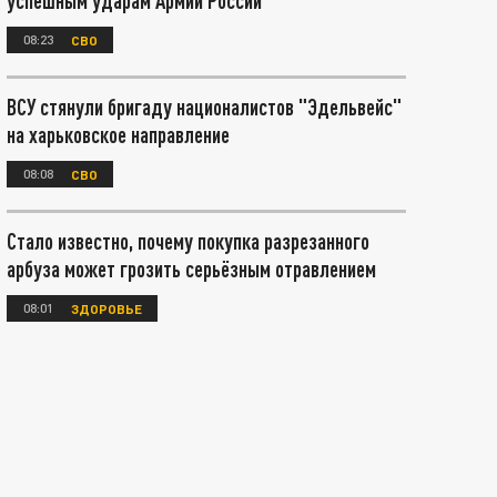
успешным ударам Армии России
08:23
СВО
ВСУ стянули бригаду националистов "Эдельвейс"
на харьковское направление
08:08
СВО
Стало известно, почему покупка разрезанного
арбуза может грозить серьёзным отравлением
08:01
ЗДОРОВЬЕ