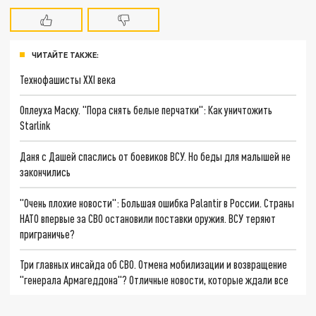
ЧИТАЙТЕ ТАКЖЕ:
Технофашисты XXI века
Оплеуха Маску. "Пора снять белые перчатки": Как уничтожить
Starlink
Даня с Дашей спаслись от боевиков ВСУ. Но беды для малышей не
закончились
"Очень плохие новости": Большая ошибка Palantir в России. Страны
НАТО впервые за СВО остановили поставки оружия. ВСУ теряют
приграничье?
Три главных инсайда об СВО. Отмена мобилизации и возвращение
"генерала Армагеддона"? Отличные новости, которые ждали все