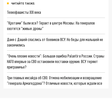
ЧИТАЙТЕ ТАКЖЕ:
Технофашисты XXI века
"Кротами" были все? Теракт в центре Москвы: На генералов
охотятся "живые дроны"
Даня с Дашей спаслись от боевиков ВСУ. Но беды для малышей не
закончились
"Очень плохие новости": Большая ошибка Palantir в России. Страны
НАТО впервые за СВО остановили поставки оружия. ВСУ теряют
приграничье?
Три главных инсайда об СВО. Отмена мобилизации и возвращение
"генерала Армагеддона"? Отличные новости, которые ждали все