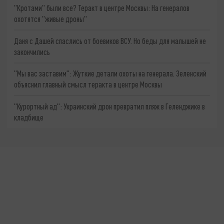
"Кротами" были все? Теракт в центре Москвы: На генералов
охотятся "живые дроны"
Даня с Дашей спаслись от боевиков ВСУ. Но беды для малышей не
закончились
"Мы вас заставим": Жуткие детали охоты на генерала. Зеленский
объяснил главный смысл теракта в центре Москвы
"Курортный ад": Украинский дрон превратил пляж в Геленджике в
кладбище