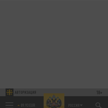
18+
АВТОРИЗАЦИЯ
89.93 EUR
РОССИЯ