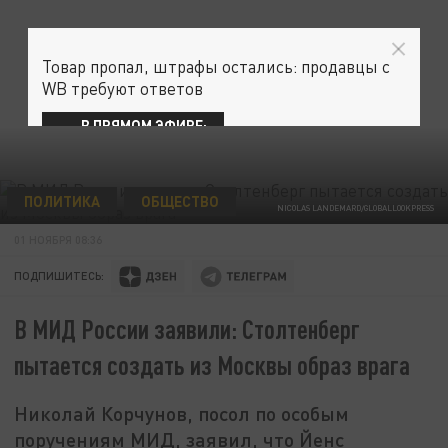
Товар пропал, штрафы остались: продавцы с
WB требуют ответов
В ПРЯМОМ ЭФИРЕ:
ПОЛИТИКА
ОБЩЕСТВО
NICOLAS LANDEMARD/GLOBALLOOKPRESS
01 НОЯБРЯ 08:36
ПОДПИШИТЕСЬ:
В МИД России заявили: Столтенберг
пытается создать из Москвы образ врага
Николай Корчунов, посол по особым
поручениям МИД, заявил, что Йенс